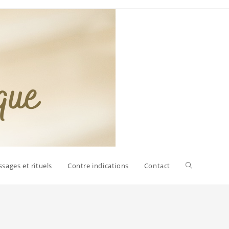
sages et rituels
Contre indications
Contact