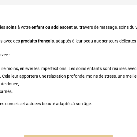
des
soins
à votre
enfant ou adolescent
au travers de massage, soins du 
ués avec des
produits français
, adaptés à leur peau aux senteurs délicate
avec :
aille moins, enlever les imperfections. Les soins enfants sont réalisés ave
. Cela leur apportera une relaxation profonde, moins de stress, une meille
ute douce,
carnés.
des conseils et astuces beauté adaptés à son âge.