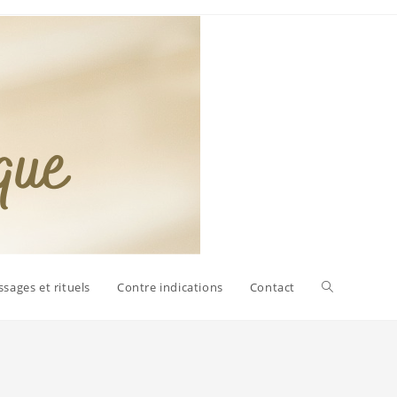
sages et rituels
Contre indications
Contact