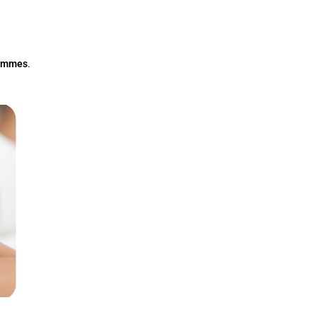
femmes
.