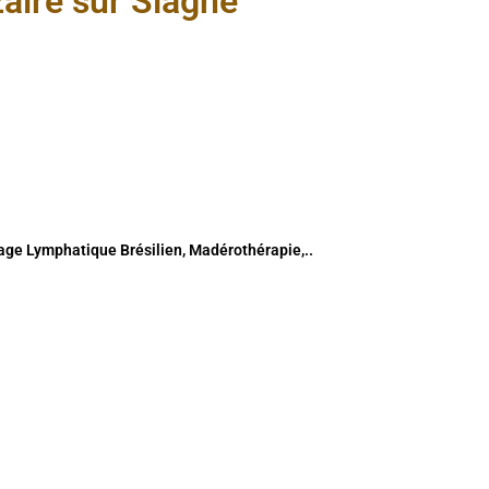
zaire sur Siagne
nage Lymphatique Brésilien, Madérothérapie,..