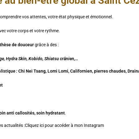
é au bien-être global à Saint Ce
prendre vos attentes, votre état physique et émotionnel.
ec votre corps et votre rythme.
nthèse de douceur
grâce à des :
âge, Hydra Skin, Kobido, Shiatsu crânien,…
istique :
Chi Nei Tsang, Lomi Lomi, Californien, pierres chaudes, Drai
nt
in anti callosités, soin hydratant
.
 actualités :
Cliquez ici pour accéder à mon Instagram